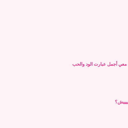
 معي أجمل عبارت الود والحب
ييييييش؟