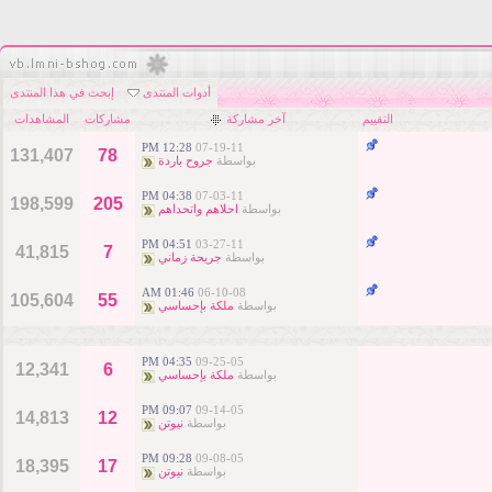
أدوات المنتدى
إبحث في هذا المنتدى
التقييم
آخر مشاركة
مشاركات
المشاهدات
12:28 PM
07-19-11
131,407
78
بواسطة
جروح باردة
04:38 PM
07-03-11
198,599
205
بواسطة
احلاهم واتحداهم
04:51 PM
03-27-11
41,815
7
بواسطة
جريحة زماني
01:46 AM
06-10-08
105,604
55
بواسطة
ملكة بإحساسي
04:35 PM
09-25-05
12,341
6
بواسطة
ملكة بإحساسي
09:07 PM
09-14-05
14,813
12
بواسطة
نيوتن
09:28 PM
09-08-05
18,395
17
بواسطة
نيوتن