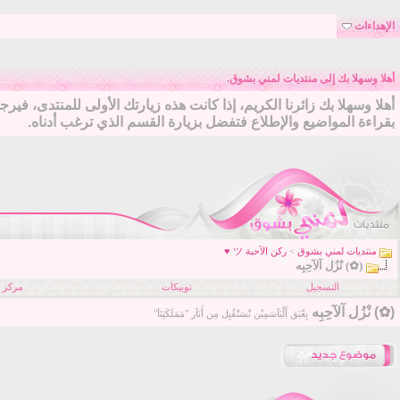
الإهداءات
أهلا وسهلا بك إلى منتديات لمني بشوق.
أهلا وسهلا بك زائرنا الكريم، إذا كانت هذه زيارتك الأولى للمنتدى، فير
بقراءة المواضيع والإطلاع فتفضل بزيارة القسم الذي ترغب أدناه.
منتديات لمني بشوق
>
ركن الآحبة ツ ♥
(✿) نْزُل آلآحِبِه
التسجيل
توبيكات
مركز ا
(✿) نْزُل آلآحِبِه
بِعْبَق آَلْيَآسَمِيْن نْسَتْقُبِل مِن أَنَآر "مَمَلَكَتِنَآ"