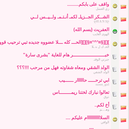
واقف على بابكم..........
زي العسل
الشــكر الجــزيلـ لكمـ أنـتـمـ ولــيــس لــي
ღH A N Iღ
العفريت (بسم الله)
الهوى الغايب
][][§¤°^°¤§][][الحـــ كله ـــلا عضووه جديده تبي ترحيب قوو
الحـ ك ل ه ـلا
خبــــــــــــــــــــــر هام للغاية "بشرى سارة"
جبرني الوقتـ
الولد الشقي ومعاه شفاوته فهل من مرحب !!!؟؟؟
الولد الشقي
ابي ترحـــــ حاااااار ــــــيب
sweet_girl
تعالوا نبارك لختنا ريمــــــــاس
ذوق
أخ لكم..
وهـ ـ ـم
السلاااااااااااام عليكم ....
الوافي