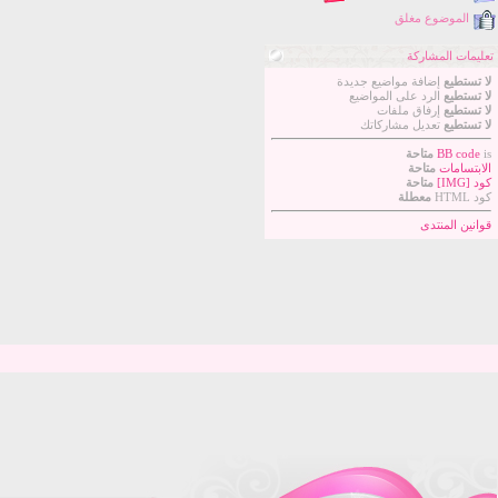
الموضوع مغلق
تعليمات المشاركة
لا تستطيع
إضافة مواضيع جديدة
لا تستطيع
الرد على المواضيع
لا تستطيع
إرفاق ملفات
لا تستطيع
تعديل مشاركاتك
is
BB code
متاحة
الابتسامات
متاحة
كود [IMG]
متاحة
كود HTML
معطلة
قوانين المنتدى