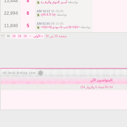
13,448
8
بواسطة
أمــير الذوق والرقـــة
10:22 AM
08-16-05
22,994
6
بواسطة
ღH A N Iღ
02:05 AM
08-15-05
11,840
5
بواسطة
¤ô§ô¤§[عـبـ»§«ـودي]§¤ô§ô¤
صفحة 30 من 30
«
الأولى
<
20
28
29
30
المتواجدون الآن
94 (الأعضاء 0 والزوار 94)