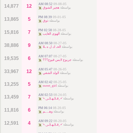
08:52 AM
09-08-05
14,877
12
بواسطة
هجير الشوق
08:39 PM
09-01-05
13,865
5
بواسطة
ذوق
02:58 PM
08-28-05
15,816
7
بواسطة
الهوى الغايب
08:50 AM
08-27-05
38,886
9
بواسطة
الحـ ك ل ه ـلا
07:07 AM
08-27-05
19,535
6
بواسطة
جربوع لابس قبوع؟؟؟
05:47 AM
08-26-05
33,967
12
بواسطة
الولد الشقي
02:42 AM
08-25-05
13,255
5
بواسطة
sweet_girl
02:53 AM
08-24-05
13,459
7
بواسطة
'•.¸قـ§ـهـ§ـر¸.•'
06:14 PM
08-20-05
11,816
6
بواسطة
وهـ ـ ـم
09:22 AM
08-20-05
12,591
4
بواسطة
'•.¸قـ§ـهـ§ـر¸.•'