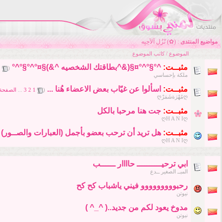
مواضيع المنتدى
: (✿) نْزُل آلآحِبِه
الموضوع
/
كاتب الموضوع
مثبــت:
^°§°^°¤§(&^بطاقتك الشخصيه ^&)§¤°^°§°^°
‏
1
(
ملكة بإحساسي
مثبــت:
اسألوا عن غيّاب بعض الاعضاء هُنا ...
‏
(
1
2
3
...
الصفحة 
ღمُهْرَةشَمَرْღ
مثبــت:
جت هنا مرحبا بالكل
ღH A N Iღ
مثبــت:
هل تريد أن ترحب بعضو بأجمل (العبارات والصــور) إذ
ღH A N Iღ
ابي ترحيــــــــــ حاااار ــــــب
المبــ الصغير ــدع
رحبووووووووو فيني ياشباب كح كح
نيوتن
مدوخ يعود لكم من جديد..( ^_^ )
نيوتن