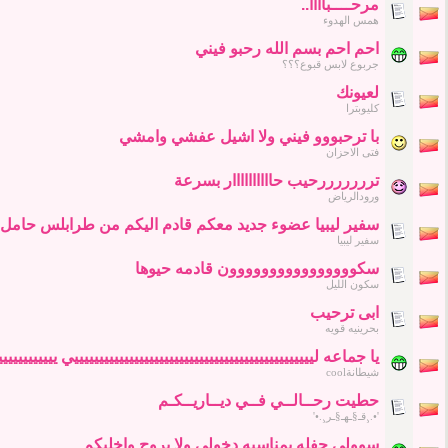
مرحــــباااا..
همس الهدوء
احم احم بسم الله رحبو فيني
جربوع لابس قبوع؟؟؟
لعيونك
كليوبترا
با ترحبووو فيني ولا اشيل عفشي وامشي
فتى الاحزان
ترررررررحيب حاااااااااار بسرعة
ورودالرياض
سفير ليبيا عضوء جديد معكم قادم اليكم من طرابلس حامل
سفير ليبيا
سكوووووووووووووووون قادمه حيوها
سكون الليل
ابى ترحيب
بحرينيه قويه
يا جماعه لييييييييييييييييييييييييييييييييييييييييييييييييي ييييييييي
شيطانةcool
حطيت رحــالــي فــي ديــاريــكـم
'•.¸قـ§ـهـ§ـر¸.•'
سوولي حفله بمناسبه دخولي ولا بروح واخليكم