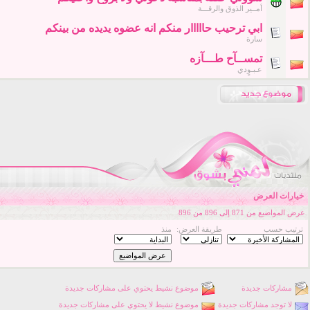
أمــير الذوق والرقـــة
ابي ترحيب حااااار منكم انه عضوه يديده من بينكم
سارة
تمســآح طـــآزه
عـبـوٍدي
خيارات العرض
عرض المواضيع من 871 إلى 896 من 896
ترتيب حسب
طريقة العرض:
منذ
مشاركات جديدة
موضوع نشيط يحتوي على مشاركات جديدة
لا توجد مشاركات جديدة
موضوع نشيط لا يحتوي على مشاركات جديدة