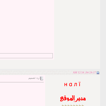
04-24-17, 12:54 AM
رد: تصميم