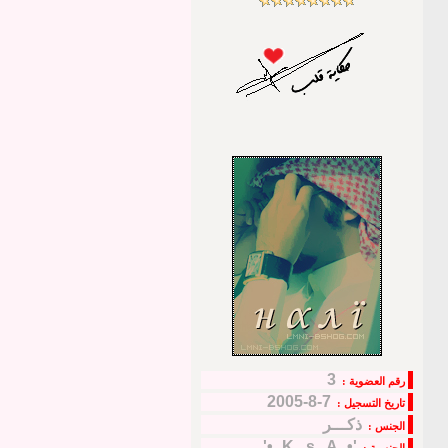
3
رقم العضوية :
7-8-2005
تاريخ التسجيل :
ذكـــر
الجنس :
'•.¸K . s . A¸.•'