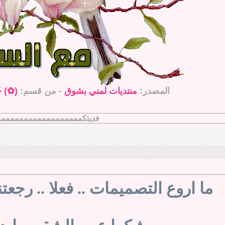
المصدر:
منتديات لمني بشوق
- من قسم:
(✿) خَ
فديتكمممممممممممممممممممممم
ما اروع التصميمات .. فعلا .. رجعت