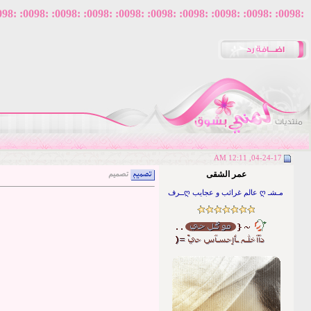
:0098: :0098: :0098: :0098: :0098: :0098: :0098: :0098: :0098: :0098: :0098: :0098:
04-24-17, 12:11 AM
عمر الشقى
تصميم
مـشـ ღ عالم غرائب و عجايب ღــرف