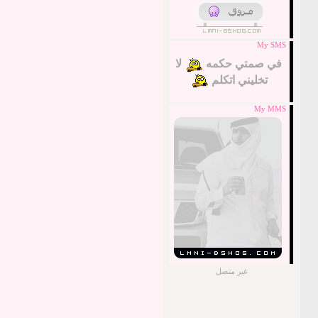
My SMS
في صمتي حكمه
لا
تخليني اتكلم
My MMS
غير متصل