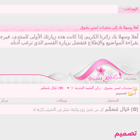
الإهداءات
أهلا وسهلا بك إلى منتديات لمني بشوق.
أهلا وسهلا بك زائرنا الكريم، إذا كانت هذه زيارتك الأولى للمنتدى، فير
بقراءة المواضيع والإطلاع فتفضل بزيارة القسم الذي ترغب أدناه.
منتديات لمني بشوق
>
ركن آلتقنية الحديثة ツ ♥
>
(✿) خَيَال مُصَمَّم
تصميم
التسجيل
توبيكات
مركز ا
(✿) خَيَال مُصَمَّم
كُل مَن يَحْمِل رُوْح وَانْتِقَاء مُمَيَّز فِي الْتَّصْمِيْم يَنْثُرُهَا لَنَا
تصميم