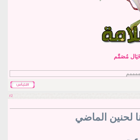
يَال مُصَمَّم
م
2
#
نا لحنين الماضي