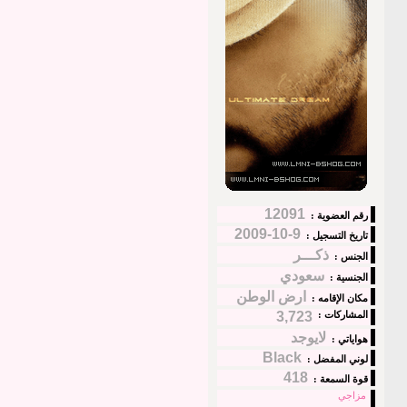
12091
رقم العضوية :
9-10-2009
تاريخ التسجيل :
ذكـــر
الجنس :
سعودي
الجنسية :
ارض الوطن
مكان الإقامه :
المشاركات :
3,723
لايوجد
هواياتي :
Black
لوني المفضل :
418
قوة السمعة :
مزاجي