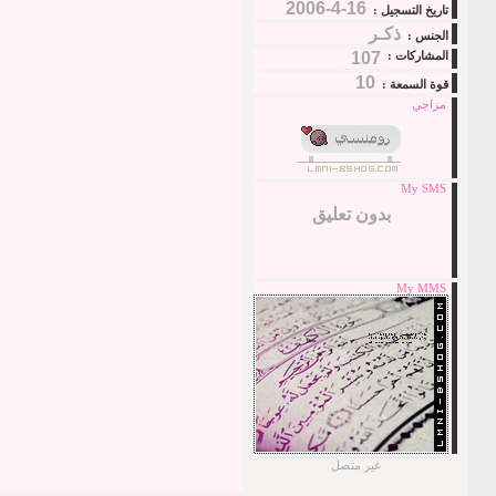
16-4-2006
تاريخ التسجيل :
ذكـر
الجنس :
المشاركات :
107
10
قوة السمعة :
مزاجي
My SMS
بدون تعليق
My MMS
غير متصل