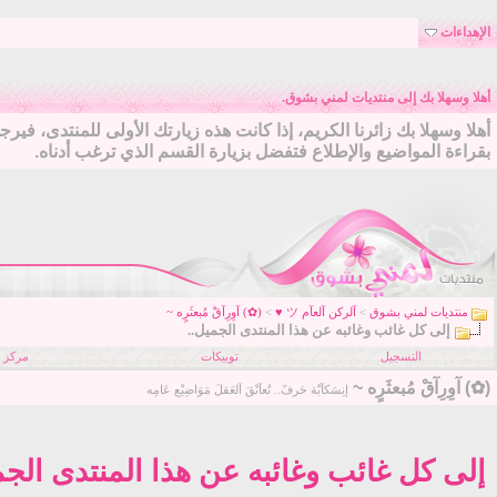
الإهداءات
أهلا وسهلا بك إلى منتديات لمني بشوق.
أهلا وسهلا بك زائرنا الكريم، إذا كانت هذه زيارتك الأولى للمنتدى، فير
بقراءة المواضيع والإطلاع فتفضل بزيارة القسم الذي ترغب أدناه.
منتديات لمني بشوق
>
آلركن آلعآم ツ ♥
>
(✿) آوِرِآقْ مُبعثَرٍه ~
إلى كل غائب وغائبه عن هذا المنتدى الجميل..
التسجيل
توبيكات
مركز ا
(✿) آوِرِآقْ مُبعثَرٍه ~
إنِسَكآبْة حَرفً.. تُعآنْقَ آلعَقلَ مَوَاضِيْع عَامِه
إلى كل غائب وغائبه عن هذا المنتدى الجم