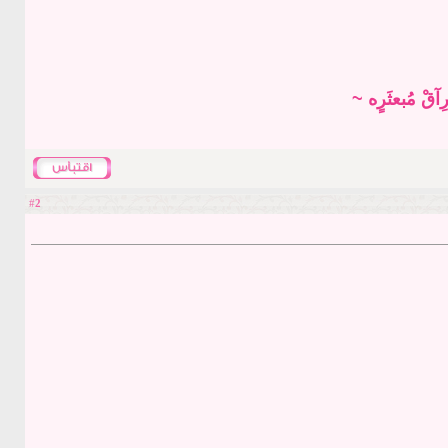
ِآقْ مُبعثَرٍه ~
2
#