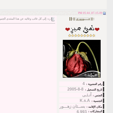
07-15-09, 05:44 PM
~][ جــــوووري ][~
.
.
.
رد: إلى كل غائب وغائبه عن هذا المنتدى الجمي
4
رقم العضوية :
8-8-2005
تاريخ التسجيل :
آنـثـى
الجنس :
K.s.A
الجنسية :
بســتان زهـــور
مكان الإقامه :
المشاركات :
6,993