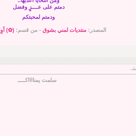
ومن التحايا أعذبها..
دمتم على عــــزٍ وفضل
ودمتم لمحبتكم
المصدر:
منتديات لمني بشوق
- من قسم:
(✿) آوِر
يل..
سلمت يمنااااكـــــ