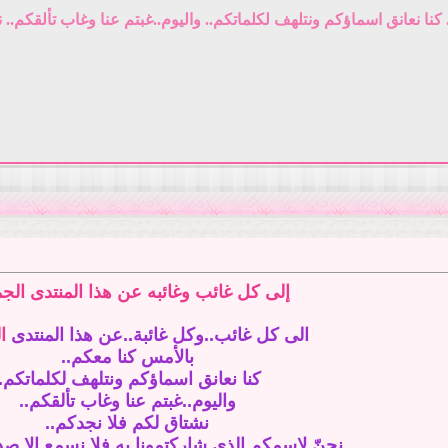
كنا نعانق اسماؤكم ونتلهف لكلماتكم.. واليوم..غبتم عنا وغاب تألقكم.. 
إلى كل غائب وغائبه عن هذا المنتدى الجم
الى كل غائب..وكل غائبة..عن هذا المنتدى
ا
بالأمس كنا معكم..
كنا نعانق اسماؤكم ونتلهف لكلماتكم..
واليوم..غبتم عنا وغاب تألقكم..
نشتاق لكم فلا نجدكم..
نحنّ لاسمكم الذي شاركتمونا به فلا نسمع إلا صدى