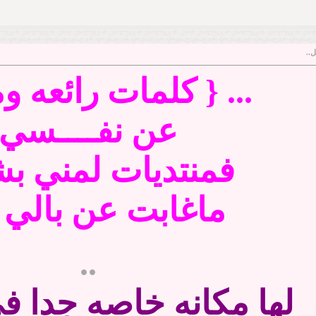
ل..
... { كلمات رائعه و
عن نفــــسي
فمنتديات لمني ب
ماغابت عن بالي ا
..
لها مكانه خاصه جدا في