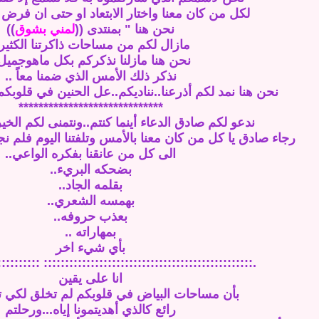
لكل من كان معنا واختار الابتعاد او حتى ان فرض عل
نحن هنا " بمنتدى ((
لمني بشوق
))
مازال لكم من مساحات ذاكرتنا الكثير.
نحن هنا مازلنا نذكركم بكل ماهوجميل.
نذكر ذلك الأمس الذي ضمنا معاً ..
نحن هنا نمد لكم أذرعنا..نناديكم..عل الحنين في قلوبكم
*****************************
ندعو لكم صادق الدعاء أينما كنتم..ونتمنى لكم الخير
رجاء صادق يا كل من كان معنا بالأمس وتلفتنا اليوم فلم نجد 
الى كل من عانقنا بفكره الواعي..
بضحكه البريء..
بقلمه الجاد..
بهمسه الشعري..
بعذب حروفه..
بمهاراته ..
بأي شيء اخر
::::::::::::::::::::::::::::::::: :::::::::::::::::::::::::::
انا على يقين
بأن مساحات البياض في قلوبكم لم تخلق لكي 
رائع كالذي أهديتمونا إياه...ورحلتم