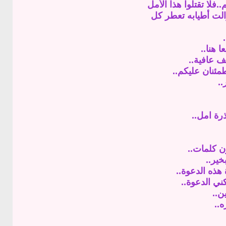
فلا تقتلوا هذا الأمل
زالت أطيابه تعطر كل
.
 هنا..
ف عافية..
طمئنان عليكم..
..
ذرة امل..
ن كلمات..
خير..
ذه الدعوة..
ي الدعوة..
ن..
..