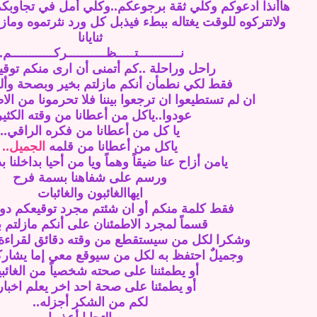
هاأنذا ادعوكم وكلي ثقة برجوعكم..وكلي أمل في تجاوبكم..
ولاتتركوه للوقت يغتاله ببطء فيذبل كل ورد نثرتموه وما
ثنايانا
نــــــــــــتـــــظـــــــــــركــــــــــــم
.
راحل وراحلة ..كم أتمنى أن ارى منكم توقيعا
فقط لكي نطمأن أنكم مازلتم بخير وبصحة وأل
ان لم تستطيعوا ان ترجعوا بيننا فلا تحرمونا من الا
عودوا..ياكل من أعطانا من وقته الكثير
يا كل من أعطانا من فكره الراقي..
ياكل من أعطانا من قلمه
الجميل..
يامن أزاح عنا ضيقاً وهماً ويا من أحيا بداخلنا ب
ورسم على شفاهنا بسمة فرح
ايهاالغائبون والغائبات
فقط كلمة منكم أو ان شئتم مجرد توقيعكم دو
قسماً لمجرد الاطمئنان على أنكم مازلتم ب
وشكرا لكل من سيستقطع من وقته دقائق لقراءة ه
وجميلٌ احتفظ به لكل من سيوقع معي إما يشاركن
أو يطمئننا على صحته شخصياً من الغائبي
أو يطمئنا على صحة احد اخر يعلم اخباره
لكم من الشكر أجزله..