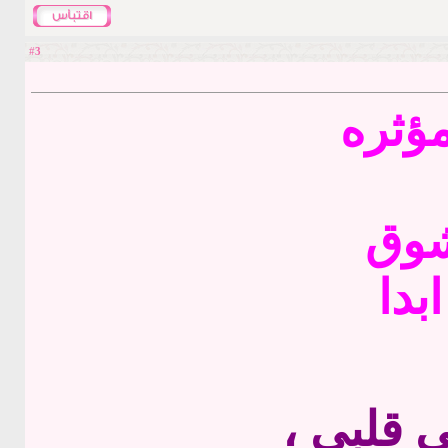
3
#
مؤثره
شوق
بدا
 قلبي ،