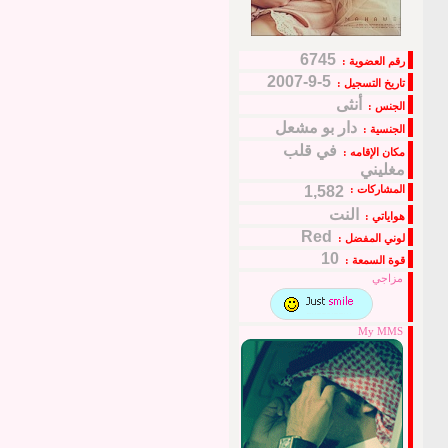
6745
رقم العضوية :
5-9-2007
تاريخ التسجيل :
أنثى
الجنس :
دار بو مشعل
الجنسية :
في قلب
مكان الإقامه :
مغليني
المشاركات :
1,582
النت
هواياتي :
Red
لوني المفضل :
10
قوة السمعة :
مزاجي
My MMS